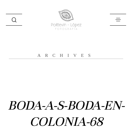
ARCHIVES
Inicio
Historias
Bodas
BODA-A-S-BODA-EN-
Civil
COLONIA-68
Prebodas
Otras historias