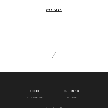
Contacto
VER MÁS
Info
Nosotros
Estilo
Testimonios
Packaging // Cajas
Fotolibro
Video de boda
Inicio
Historias
Contacto
Info