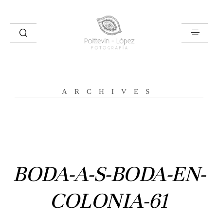
ARCHIVES
Inicio
Historias
Bodas
BODA-A-S-BODA-EN-
Civil
COLONIA-61
Prebodas
Otras historias