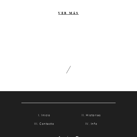
Contacto
VER MÁS
Info
Nosotros
Estilo
Testimonios
Packaging // Cajas
Fotolibro
Video de boda
Inicio
Historias
Contacto
Info