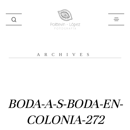
ARCHIVES
Inicio
Historias
Bodas
BODA-A-S-BODA-EN-
Civil
COLONIA-272
Prebodas
Otras historias