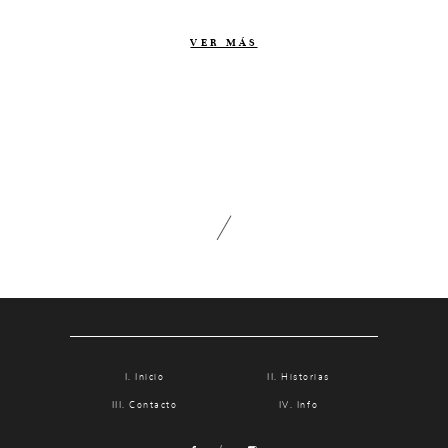
Contacto
VER MÁS
Info
Nosotros
Estilo
Testimonios
Packaging // Cajas
Fotolibro
Video de boda
Inicio
Historias
Contacto
Info