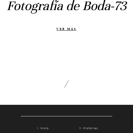
Fotografía de Boda-73
Otras historias
Contacto
Info
VER MÁS
Nosotros
Estilo
Testimonios
Packaging // Cajas
Fotolibro
Video de boda
Inicio
Historias