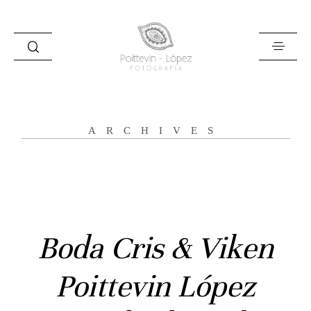
ARCHIVES
Inicio
Historias
Boda Cris & Viken
Bodas
Poittevin López
Civil
Prebodas