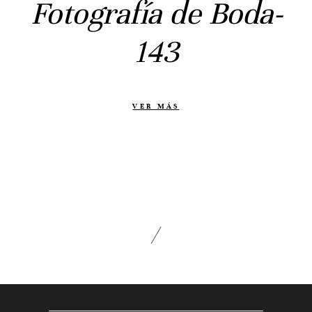
Fotografía de Boda-
Prebodas
Otras historias
143
Contacto
Info
VER MÁS
Nosotros
Estilo
Testimonios
Packaging // Cajas
Fotolibro
Video de boda