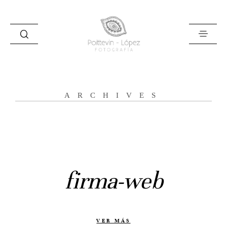
ARCHIVES
Inicio
Historias
Bodas
firma-web
Civil
Prebodas
Otras historias
VER MÁS