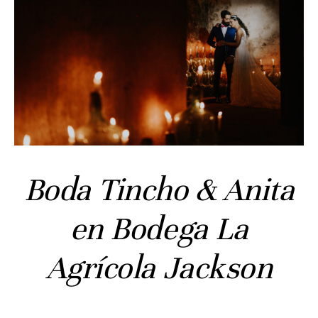
Inicio
Historias
Bodas
Civil
Prebodas
Otras historias
Contacto
Boda Tincho & Anita
Info
en Bodega La
Nosotros
Estilo
Agrícola Jackson
Testimonios
Packaging // Cajas