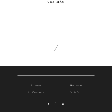
VER MÁS
Fotolibro
Video de boda
Inicio
Historias
Contacto
Info