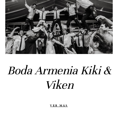
Historias
Bodas
Civil
Prebodas
Otras historias
Contacto
Boda Armenia Kiki &
Info
Nosotros
Viken
Estilo
Testimonios
Packaging // Cajas
VER MÁS
Fotolibro