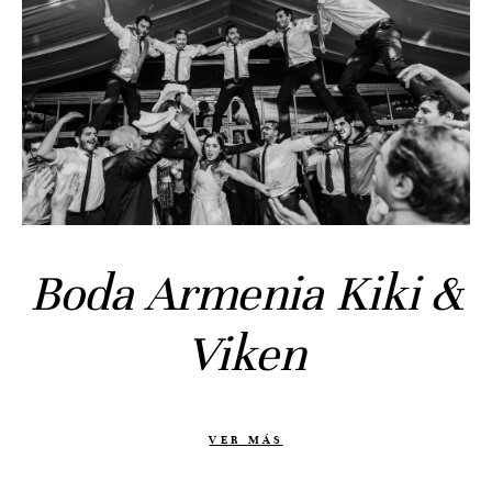
Historias
Bodas
Civil
Prebodas
Otras historias
Contacto
Boda Armenia Kiki &
Info
Nosotros
Viken
Estilo
Testimonios
Packaging // Cajas
VER MÁS
Fotolibro