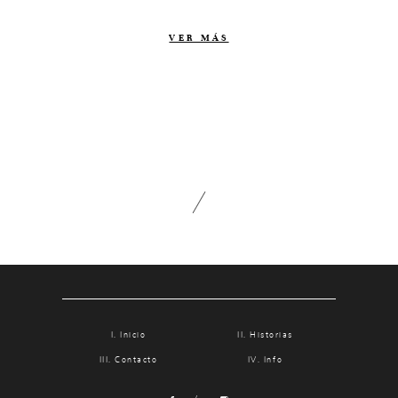
Contacto
VER MÁS
Info
Nosotros
Estilo
Testimonios
Packaging // Cajas
Fotolibro
Video de boda
Inicio
Historias
Contacto
Info