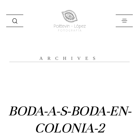
ARCHIVES
Inicio
Historias
Bodas
BODA-A-S-BODA-EN-
Civil
COLONIA-2
Prebodas
Otras historias